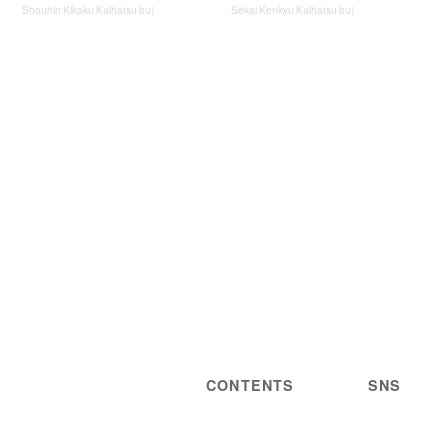
CONTENTS
SNS
STATEMENT
ARTIST