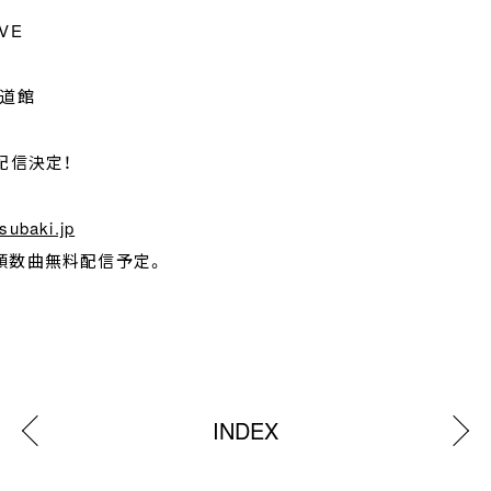
IVE
本武道館
時生配信決定！
tsubaki.jp
でも冒頭数曲無料配信予定。
INDEX