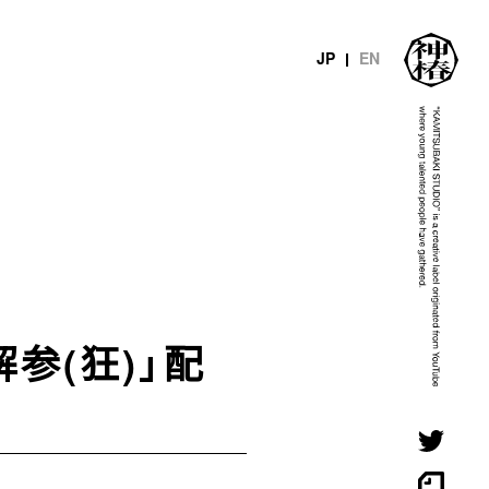
JP
EN
可解参(狂)」配