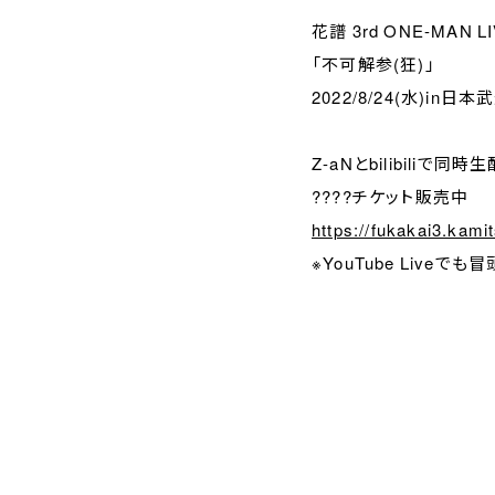
花譜 3rd ONE-MAN L
「不可解参(狂)」
2022/8/24(水)in日
Z-aNとbilibiliで同
????チケット販売中
https://fukakai3.kami
※YouTube Live