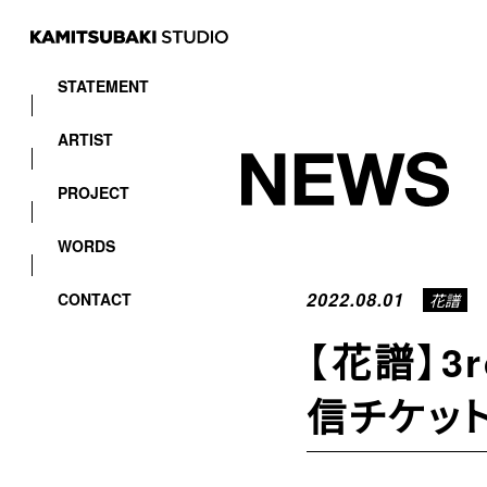
STATEMENT
ARTIST
PROJECT
WORDS
2022.08.01
CONTACT
花譜
【花譜】3r
信チケッ