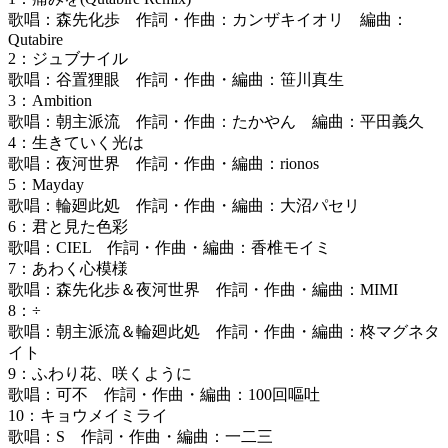
歌唱：森先化歩 作詞・作曲：カンザキイオリ 編曲：
Qutabire
2：ジュブナイル
歌唱：谷置狸眼 作詞・作曲・編曲：笹川真生
3：Ambition
歌唱：朝主派流 作詞・作曲：たかやん 編曲：平田義久
4：生きていく光は
歌唱：夜河世界 作詞・作曲・編曲：rionos
5：Mayday
歌唱：輪廻此処 作詞・作曲・編曲：大沼パセリ
6：君と見た色彩
歌唱：CIEL 作詞・作曲・編曲：香椎モイミ
7：あわく心模様
歌唱：森先化歩＆夜河世界 作詞・作曲・編曲：MIMI
8：÷
歌唱：朝主派流＆輪廻此処 作詞・作曲・編曲：柊マグネタ
イト
9：ふわり花、咲くように
歌唱：可不 作詞・作曲・編曲：100回嘔吐
10：キョウメイミライ
歌唱：S 作詞・作曲・編曲：一二三